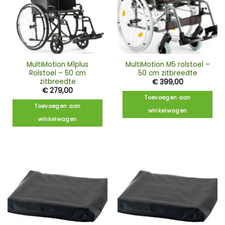
MultiMotion M1plus
MultiMotion M5 rolstoel –
Rolstoel – 50 cm
50 cm zitbreedte
zitbreedte
€
399,00
€
279,00
Toevoegen aan
Toevoegen aan
winkelwagen
winkelwagen