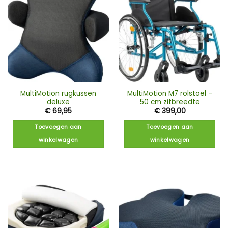
MultiMotion rugkussen
MultiMotion M7 rolstoel –
deluxe
50 cm zitbreedte
€
69,95
€
399,00
Toevoegen aan
Toevoegen aan
winkelwagen
winkelwagen