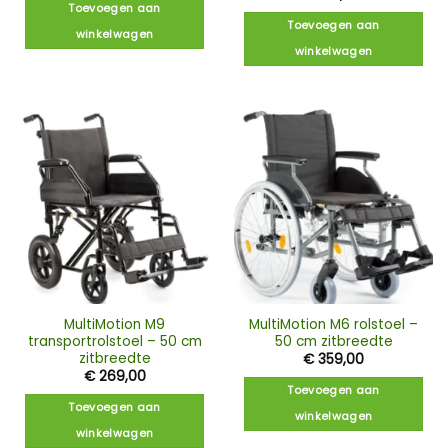
Toevoegen aan
Toevoegen aan
winkelwagen
winkelwagen
MultiMotion M9
MultiMotion M6 rolstoel –
transportrolstoel – 50 cm
50 cm zitbreedte
zitbreedte
€
359,00
€
269,00
Toevoegen aan
Toevoegen aan
winkelwagen
winkelwagen