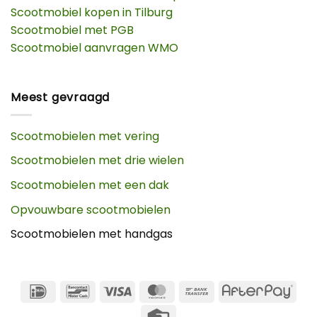
Scootmobiel kopen in Tilburg
Scootmobiel met PGB
Scootmobiel aanvragen WMO
Meest gevraagd
Scootmobielen met vering
Scootmobielen met drie wielen
Scootmobielen met een dak
Opvouwbare scootmobielen
Scootmobielen met handgas
IDeal
Bancontact
Visa
MasterCard
Bank
Afte
Transfer
Credit