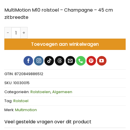
MultiMotion M10 rolstoel – Champagne – 45 cm
zitbreedte
MultiMotion M10 rolstoel - Champagne - 45 cm zitbreedte 
Toevoegen aan winkelwagen
GTIN: 8720849886512
SKU:
10030015
Categorieën:
Rolstoelen
,
Algemeen
Tag:
Rolstoel
Merk:
Multimotion
Veel gestelde vragen over dit product