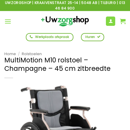
Ga
UWZORGSHOP | KRAAIVENSTRAAT 25-14 | 5048 AB | TILBURG | 013
46 84 900
naar
inhoud
Werkplaats afspraak
Huren
Home
/
Rolstoelen
MultiMotion M10 rolstoel –
Champagne – 45 cm zitbreedte