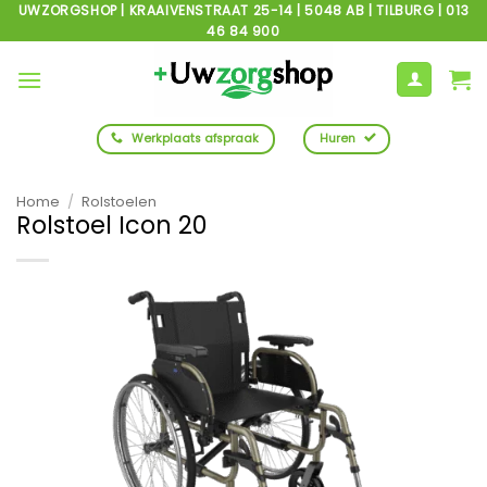
Ga
UWZORGSHOP | KRAAIVENSTRAAT 25-14 | 5048 AB | TILBURG | 013
46 84 900
naar
inhoud
Werkplaats afspraak
Huren
Home
/
Rolstoelen
Rolstoel Icon 20