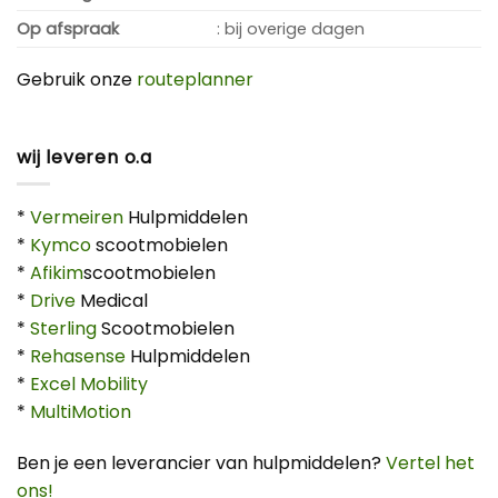
Op afspraak
: bij overige dagen
Gebruik onze
routeplanner
wij leveren o.a
*
Vermeiren
Hulpmiddelen
*
Kymco
scootmobielen
*
Afikim
scootmobielen
*
Drive
Medical
*
Sterling
Scootmobielen
*
Rehasense
Hulpmiddelen
*
Excel Mobility
*
MultiMotion
Ben je een leverancier van hulpmiddelen?
Vertel het
ons!