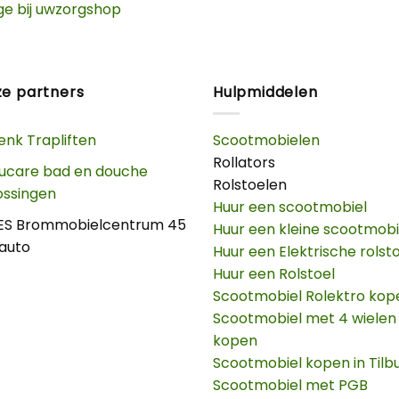
ge bij uwzorgshop
e partners
Hulpmiddelen
enk Trapliften
Scootmobielen
Rollators
ucare bad en douche
Rolstoelen
ossingen
Huur een scootmobiel
ES Brommobielcentrum 45
Huur een kleine scootmobi
auto
Huur een Elektrische rolst
Huur een Rolstoel
Scootmobiel Rolektro kop
Scootmobiel met 4 wielen
kopen
Scootmobiel kopen in Tilb
Scootmobiel met PGB