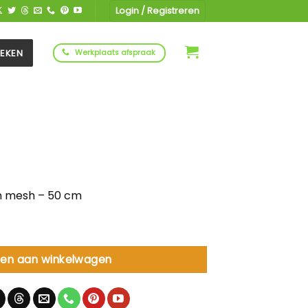
Login / Registreren
EKEN
Werkplaats afspraak
en mesh – 50 cm
mesh - 50 cm aantal
en aan winkelwagen