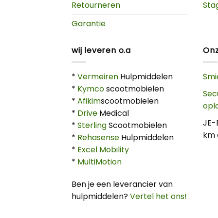
Retourneren
Sta
Garantie
wij leveren o.a
Onz
*
Vermeiren
Hulpmiddelen
Smi
*
Kymco
scootmobielen
Sec
*
Afikim
scootmobielen
opl
*
Drive
Medical
JE-
*
Sterling
Scootmobielen
km 
*
Rehasense
Hulpmiddelen
*
Excel Mobility
*
MultiMotion
Ben je een leverancier van
hulpmiddelen?
Vertel het ons!