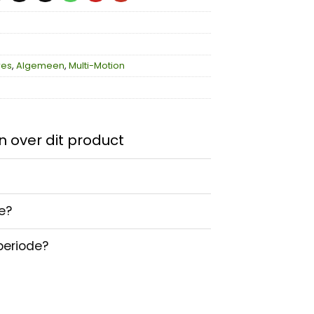
res
,
Algemeen
,
Multi-Motion
 over dit product
e?
periode?