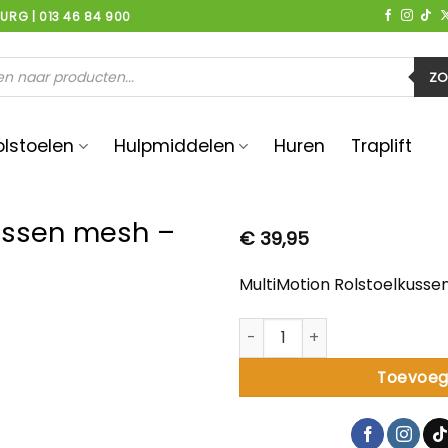
BURG | 013 46 84 900
en
ZO
olstoelen
Hulpmiddelen
Huren
Traplift
kussen mesh –
€
39,95
MultiMotion Rolstoelkuss
MultiMotion Rolstoelkussen 
Toevoeg