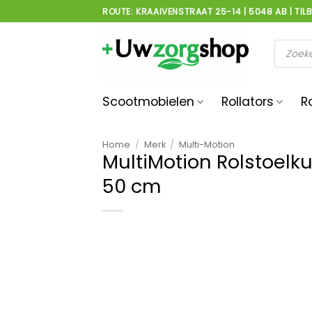
Ga
ROUTE: KRAAIVENSTRAAT 25-14 | 5048 AB | TIL
naar
inhoud
Product
zoeken
Scootmobielen
Rollators
R
Home
/
Merk
/
Multi-Motion
MultiMotion Rolstoel
50 cm