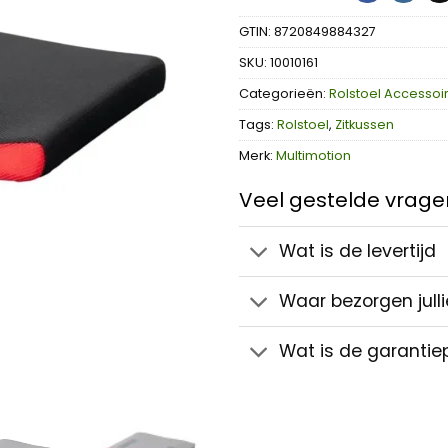
GTIN: 8720849884327
SKU:
10010161
Categorieën:
Rolstoel Accessoi
Tags:
Rolstoel
,
Zitkussen
Merk:
Multimotion
Veel gestelde vragen
Wat is de levertijd
Waar bezorgen julli
Wat is de garantie