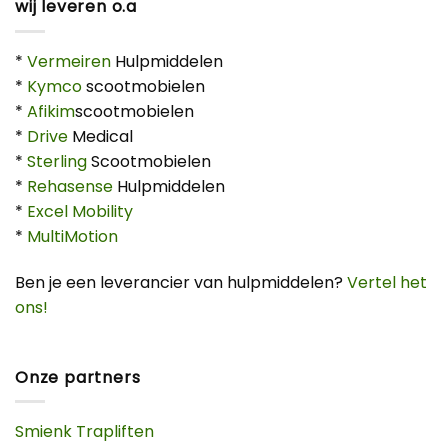
wij leveren o.a
*
Vermeiren
Hulpmiddelen
*
Kymco
scootmobielen
*
Afikim
scootmobielen
*
Drive
Medical
*
Sterling
Scootmobielen
*
Rehasense
Hulpmiddelen
*
Excel Mobility
*
MultiMotion
Ben je een leverancier van hulpmiddelen?
Vertel het
ons!
Onze partners
Smienk Trapliften