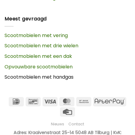
Meest gevraagd
Scootmobielen met vering
Scootmobielen met drie wielen
Scootmobielen met een dak
Opvouwbare scootmobielen
Scootmobielen met handgas
IDeal
Bancontact
Visa
MasterCard
Bank
Afte
Transfer
Credit
Card
Nieuws
Contact
Adres: Kraaivenstraat 25-14 5048 AB Tilburg | KvK: