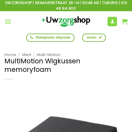
Ga
UWZORGSHOP | KRAAIVENSTRAAT 25-14 | 5048 AB | TILBURG | 013
46 84 900
naar
inhoud
Werkplaats afspraak
Huren
Home
/
Merk
/
Multi-Motion
MultiMotion Wigkussen
memoryfoam