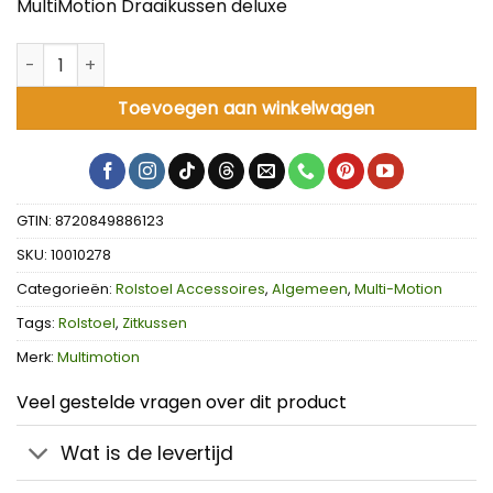
MultiMotion Draaikussen deluxe
MultiMotion Draaikussen deluxe aantal
Toevoegen aan winkelwagen
GTIN: 8720849886123
SKU:
10010278
Categorieën:
Rolstoel Accessoires
,
Algemeen
,
Multi-Motion
Tags:
Rolstoel
,
Zitkussen
Merk:
Multimotion
Veel gestelde vragen over dit product
Wat is de levertijd