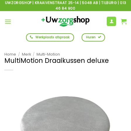
Ga
UWZORGSHOP | KRAAIVENSTRAAT 25-14 | 5048 AB | TILBURG | 013
46 84 900
naar
inhoud
Werkplaats afspraak
Huren
Home
/
Merk
/
Multi-Motion
MultiMotion Draaikussen deluxe