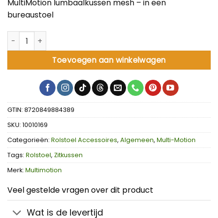
MultiMotion lumbaalkussen mesh – in een
bureaustoel
MultiMotion lumbaalkussen mesh aantal
Toevoegen aan winkelwagen
GTIN: 8720849884389
SKU:
10010169
Categorieën:
Rolstoel Accessoires
,
Algemeen
,
Multi-Motion
Tags:
Rolstoel
,
Zitkussen
Merk:
Multimotion
Veel gestelde vragen over dit product
Wat is de levertijd