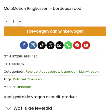
MultiMotion Ringkussen – bordeaux rood
MultiMotion Ringkussen - bordeaux rood aantal
Toevoegen aan winkelwagen
GTIN: 8720849884495
SKU:
10010176
Categorieën:
Rolstoel Accessoires
,
Algemeen
,
Multi-Motion
Tags:
Rolstoel
,
Zitkussen
Merk:
Multimotion
Veel gestelde vragen over dit product
Wat is de levertijd