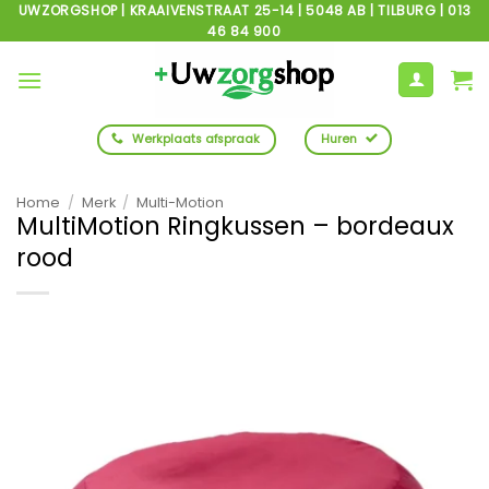
Ga
UWZORGSHOP | KRAAIVENSTRAAT 25-14 | 5048 AB | TILBURG | 013
46 84 900
naar
inhoud
Werkplaats afspraak
Huren
Home
/
Merk
/
Multi-Motion
MultiMotion Ringkussen – bordeaux
rood