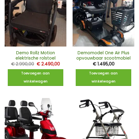
Demo Rollz Motion
Demomodel One Air Plus
elektrische rolstoel
opvouwbaar scootmobiel
Oorspronkelijke
Huidige
€
2.990,00
€
2.490,00
€
1.495,00
prijs
prijs
was:
is:
Toevoegen aan
Toevoegen aan
€ 2.990,00.
€ 2.490,00.
winkelwagen
winkelwagen