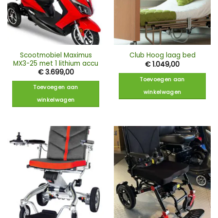
worden
op
de
productpagina
Scootmobiel Maximus
Club Hoog laag bed
MX3-25 met 1 lithium accu
€
1.049,00
€
3.699,00
Toevoegen aan
Toevoegen aan
winkelwagen
winkelwagen