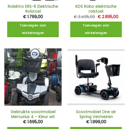
Rolektro ERS-6 Elektrische
KDS Robo elektrische
Rolstoel
rolstoel
Oorspronkelijke
Huidi
€
1.799,00
€
3.495,00
€
2.895,00
prijs
prijs
was:
is:
Toevoegen aan
Toevoegen aan
€ 3.495,00.
€ 2.8
winkelwagen
winkelwagen
Gebruikte scootmobiel
Scootmobiel One air
Mercurius 4 – Kleur wit
Spring Vermeiren
€
1.695,00
€
1.999,00