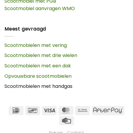
Scootmobiel met PGB
Scootmobiel aanvragen WMO
Meest gevraagd
Scootmobielen met vering
Scootmobielen met drie wielen
Scootmobielen met een dak
Opvouwbare scootmobielen
Scootmobielen met handgas
IDeal
Bancontact
Visa
MasterCard
Bank
Afte
Transfer
Credit
Card
Nieuws
Contact