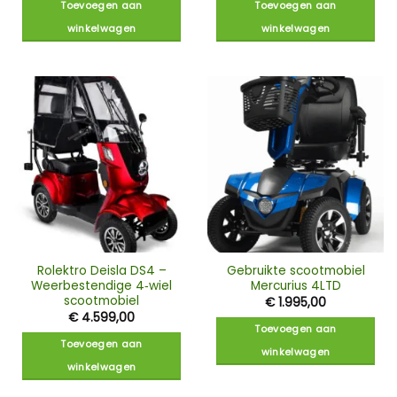
Toevoegen aan
Toevoegen aan
winkelwagen
winkelwagen
Rolektro Deisla DS4 –
Gebruikte scootmobiel
Weerbestendige 4‑wiel
Mercurius 4LTD
scootmobiel
€
1.995,00
€
4.599,00
Toevoegen aan
Toevoegen aan
winkelwagen
winkelwagen