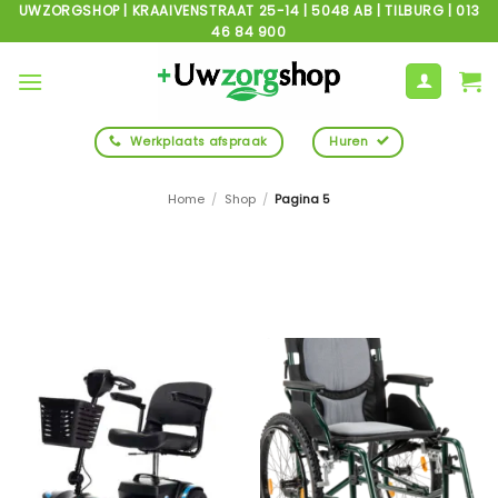
Ga
UWZORGSHOP | KRAAIVENSTRAAT 25-14 | 5048 AB | TILBURG | 013
46 84 900
naar
inhoud
Werkplaats afspraak
Huren
Home
/
Shop
/
Pagina 5