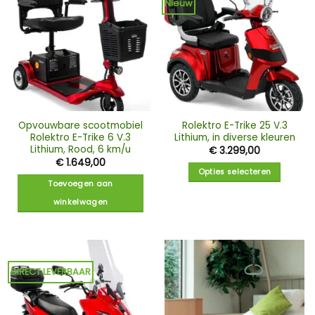
Nieuw
Opvouwbare scootmobiel
Rolektro E-Trike 25 V.3
Rolektro E-Trike 6 V.3
Lithium, in diverse kleuren
Lithium, Rood, 6 km/u
€
3.299,00
€
1.649,00
Opties selecteren
Toevoegen aan
Dit
winkelwagen
product
heeft
meerdere
variaties.
Deze
DIRECT LEVERBAAR
optie
kan
gekozen