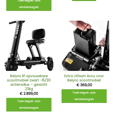
Toevoegen aan
winkelwagen
Relync R1 opvouwbare
Extra Lithium Accu voor
scootmobiel zwart -15/30
Relync scootmobiel
actieradius – gewicht
€
369,00
23kg
Toevoegen aan
€
2.899,00
winkelwagen
Toevoegen aan
winkelwagen