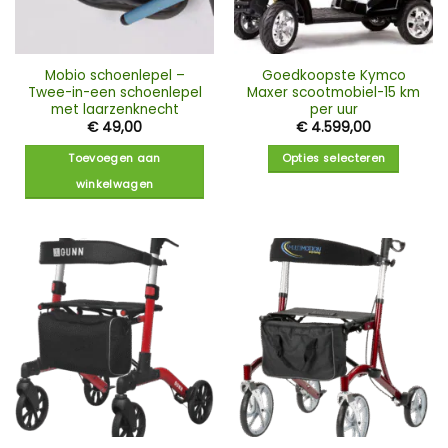
Mobio schoenlepel –
Goedkoopste Kymco
Twee-in-een schoenlepel
Maxer scootmobiel-15 km
met laarzenknecht
per uur
€
49,00
€
4.599,00
Toevoegen aan
Opties selecteren
winkelwagen