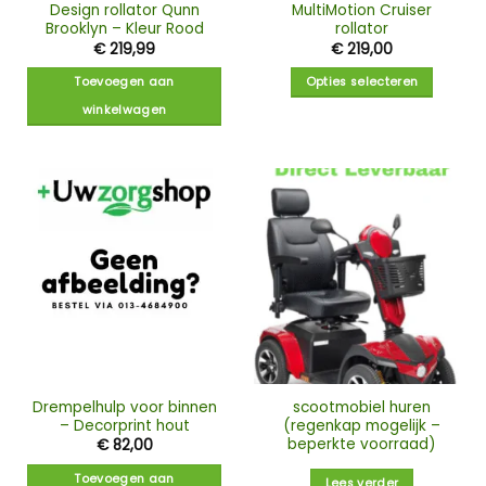
Design rollator Qunn
MultiMotion Cruiser
Brooklyn – Kleur Rood
rollator
€
219,99
€
219,00
Toevoegen aan
Opties selecteren
winkelwagen
Drempelhulp voor binnen
scootmobiel huren
– Decorprint hout
(regenkap mogelijk –
beperkte voorraad)
€
82,00
Toevoegen aan
Lees verder