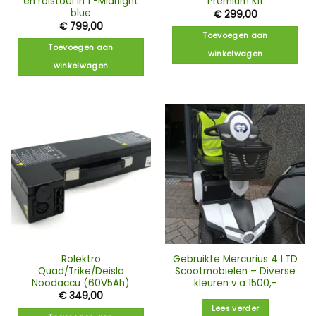
en rolstoel in 1 -Midnight
Premium Kit
blue
€
299,00
€
799,00
Toevoegen aan
Toevoegen aan
winkelwagen
winkelwagen
Rolektro
Gebruikte Mercurius 4 LTD
Quad/Trike/Deisla
Scootmobielen – Diverse
Noodaccu (60V5Ah)
kleuren v.a 1500,-
€
349,00
Lees verder