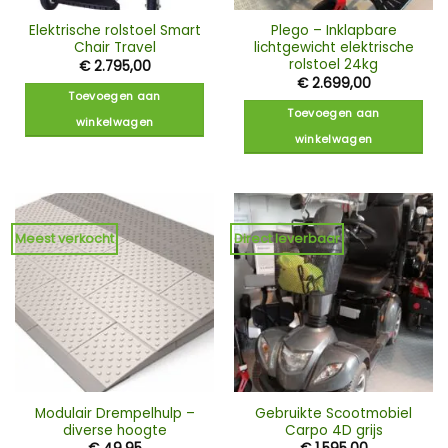
Elektrische rolstoel Smart
Plego – Inklapbare
Chair Travel
lichtgewicht elektrische
rolstoel 24kg
€
2.795,00
€
2.699,00
Toevoegen aan
Toevoegen aan
winkelwagen
winkelwagen
Meest verkocht
Direct leverbaar
Modulair Drempelhulp –
Gebruikte Scootmobiel
diverse hoogte
Carpo 4D grijs