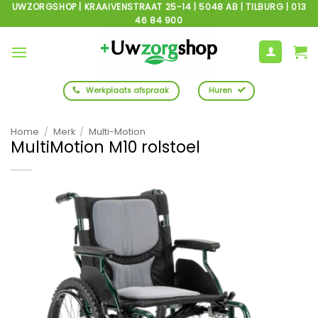
Ga
UWZORGSHOP | KRAAIVENSTRAAT 25-14 | 5048 AB | TILBURG | 013
46 84 900
naar
inhoud
Werkplaats afspraak
Huren
Home
/
Merk
/
Multi-Motion
MultiMotion M10 rolstoel