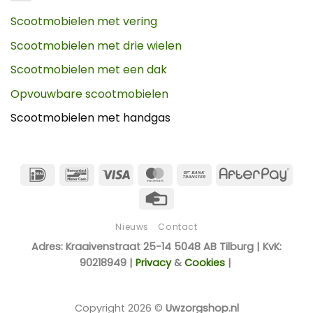
Scootmobielen met vering
Scootmobielen met drie wielen
Scootmobielen met een dak
Opvouwbare scootmobielen
Scootmobielen met handgas
IDeal
Bancontact
Visa
MasterCard
Bank
Afte
Transfer
Credit
Card
Nieuws
Contact
Adres: Kraaivenstraat 25-14 5048 AB Tilburg | KvK:
90218949 |
Privacy
&
Cookies
|
Copyright 2026 ©
Uwzorgshop.nl