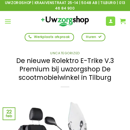
Ga
UWZORGSHOP | KRAAIVENSTRAAT 25-14 | 5048 AB | TILBURG | 013
46 84 900
naar
inhoud
Werkplaats afspraak
Huren
UNCATEGORIZED
De nieuwe Rolektro E-Trike V.3
Premium bij uwzorgshop De
scootmobielwinkel in Tilburg
22
feb