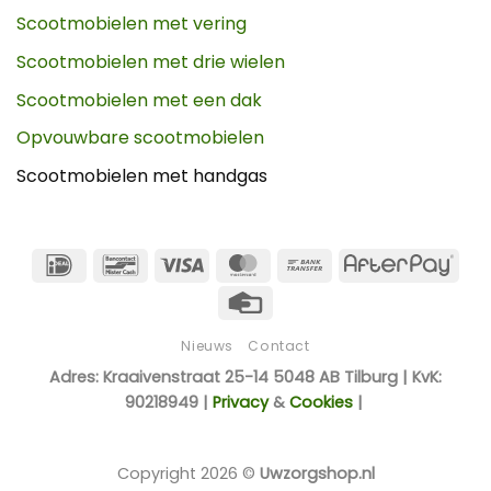
Scootmobielen met vering
Scootmobielen met drie wielen
Scootmobielen met een dak
Opvouwbare scootmobielen
Scootmobielen met handgas
IDeal
Bancontact
Visa
MasterCard
Bank
Afte
Transfer
Credit
Card
Nieuws
Contact
Adres: Kraaivenstraat 25-14 5048 AB Tilburg | KvK:
90218949 |
Privacy
&
Cookies
|
Copyright 2026 ©
Uwzorgshop.nl