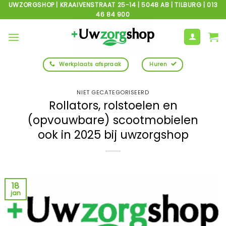
Ga
UWZORGSHOP | KRAAIVENSTRAAT 25-14 | 5048 AB | TILBURG | 013
46 84 900
naar
inhoud
Werkplaats afspraak
Huren
NIET GECATEGORISEERD
Rollators, rolstoelen en
(opvouwbare) scootmobielen
ook in 2025 bij uwzorgshop
18
jan