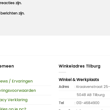
eacties zijn.
berichten zijn.
gemeen
Winkeladres Tilburg
Winkel & Werkplaats
iews / Ervaringen
Adres
: Kraaivenstraat 25-
eringsvoorwaarden
5048 AB Tilburg
vacy Verklaring
Tel
: 013-4684900
kies op je pc?