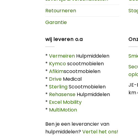
Retourneren
Sta
Garantie
wij leveren o.a
Onz
*
Vermeiren
Hulpmiddelen
Smi
*
Kymco
scootmobielen
Sec
*
Afikim
scootmobielen
opl
*
Drive
Medical
JE-
*
Sterling
Scootmobielen
km 
*
Rehasense
Hulpmiddelen
*
Excel Mobility
*
MultiMotion
Ben je een leverancier van
hulpmiddelen?
Vertel het ons!