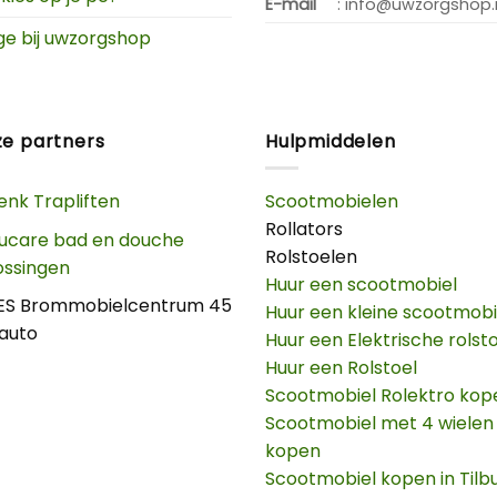
E-mail
: info@uwzorgshop.
ge bij uwzorgshop
e partners
Hulpmiddelen
enk Trapliften
Scootmobielen
Rollators
ucare bad en douche
Rolstoelen
ossingen
Huur een scootmobiel
ES Brommobielcentrum 45
Huur een kleine scootmobi
auto
Huur een Elektrische rolst
Huur een Rolstoel
Scootmobiel Rolektro kop
Scootmobiel met 4 wielen
kopen
Scootmobiel kopen in Tilb