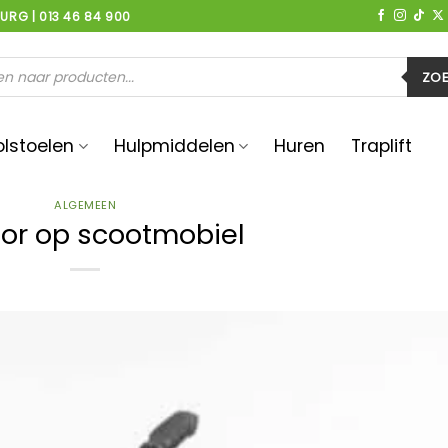
BURG | 013 46 84 900
en
ZO
olstoelen
Hulpmiddelen
Huren
Traplift
ALGEMEEN
tor op scootmobiel