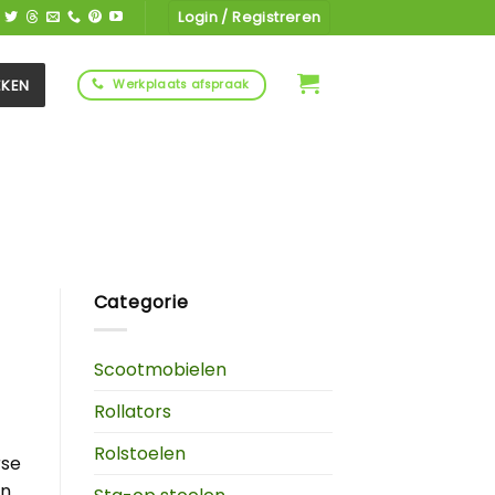
Login / Registreren
EKEN
Werkplaats afspraak
Categorie
Scootmobielen
Rollators
Rolstoelen
rse
n.