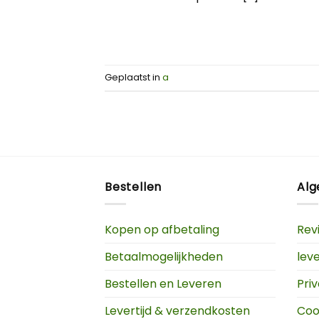
Geplaatst in
a
Bestellen
Al
Kopen op afbetaling
Rev
Betaalmogelijkheden
lev
Bestellen en Leveren
Pri
Levertijd & verzendkosten
Coo