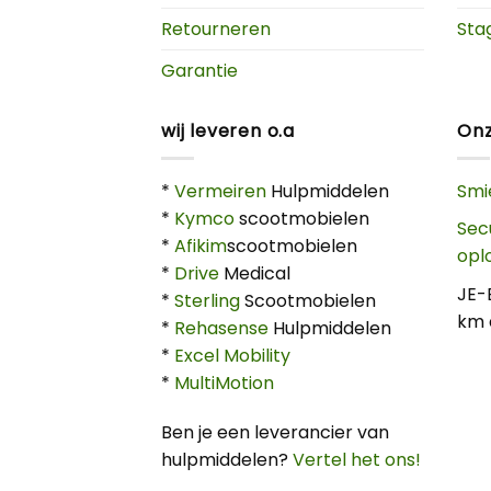
Retourneren
Sta
Garantie
wij leveren o.a
Onz
*
Vermeiren
Hulpmiddelen
Smi
*
Kymco
scootmobielen
Sec
*
Afikim
scootmobielen
opl
*
Drive
Medical
JE-
*
Sterling
Scootmobielen
km 
*
Rehasense
Hulpmiddelen
*
Excel Mobility
*
MultiMotion
Ben je een leverancier van
hulpmiddelen?
Vertel het ons!