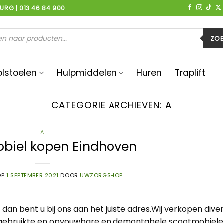
BURG | 013 46 84 900
en
ZO
olstoelen
Hulpmiddelen
Huren
Traplift
CATEGORIE ARCHIEVEN:
A
A
biel kopen Eindhoven
OP
1 SEPTEMBER 2021
DOOR
UWZORGSHOP
dan bent u bij ons aan het juiste adres.Wij verkopen dive
e, gebruikte en opvouwbare en demontabele scootmobiele