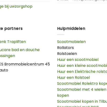
ge bij uwzorgshop
e partners
Hulpmiddelen
enk Trapliften
Scootmobielen
Rollators
ucare bad en douche
Rolstoelen
ossingen
Huur een scootmobiel
ES Brommobielcentrum 45
Huur een kleine scootmobi
auto
Huur een Elektrische rolst
Huur een Rolstoel
Scootmobiel Rolektro kop
Scootmobiel met 4 wielen
kopen
Scootmobiel kopen in Tilb