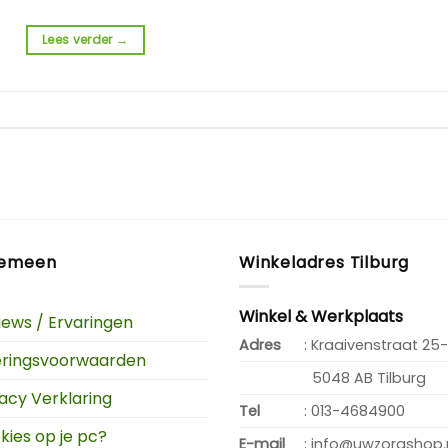
Lees verder
→
gemeen
Winkeladres Tilburg
Winkel & Werkplaats
iews / Ervaringen
Adres
: Kraaivenstraat 25-
eringsvoorwaarden
5048 AB Tilburg
vacy Verklaring
Tel
: 013-4684900
kies op je pc?
E-mail
: info@uwzorgshop.