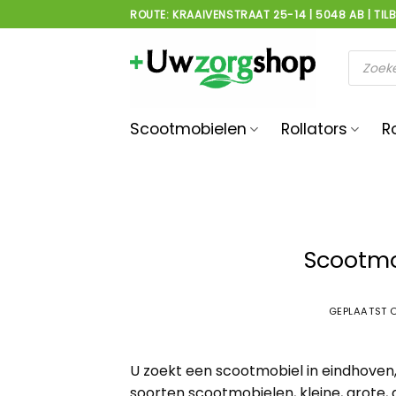
Ga
ROUTE: KRAAIVENSTRAAT 25-14 | 5048 AB | TIL
naar
inhoud
Product
zoeken
Scootmobielen
Rollators
R
Scootmo
GEPLAATST 
U zoekt een scootmobiel in eindhoven, 
soorten scootmobielen, kleine, grot