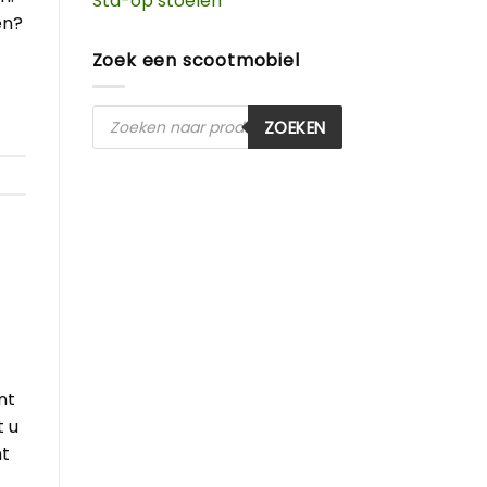
Sta-op stoelen
en?
Zoek een scootmobiel
Producten
ZOEKEN
zoeken
nt
t u
nt