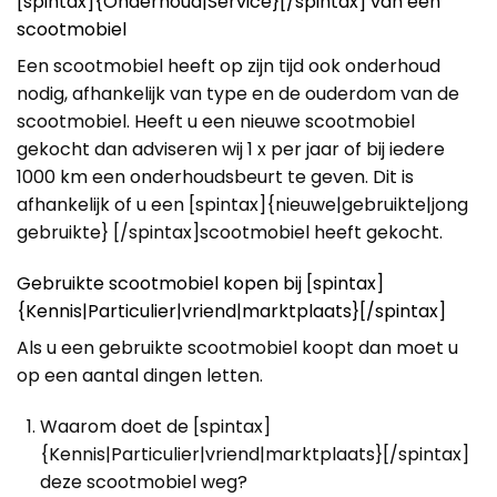
[spintax]{Onderhoud|Service}[/spintax] van een
scootmobiel
Een scootmobiel heeft op zijn tijd ook onderhoud
nodig, afhankelijk van type en de ouderdom van de
scootmobiel. Heeft u een nieuwe scootmobiel
gekocht dan adviseren wij 1 x per jaar of bij iedere
1000 km een onderhoudsbeurt te geven. Dit is
afhankelijk of u een [spintax]{nieuwe|gebruikte|jong
gebruikte} [/spintax]scootmobiel heeft gekocht.
Gebruikte scootmobiel kopen bij [spintax]
{Kennis|Particulier|vriend|marktplaats}[/spintax]
Als u een gebruikte scootmobiel koopt dan moet u
op een aantal dingen letten.
Waarom doet de [spintax]
{Kennis|Particulier|vriend|marktplaats}[/spintax]
deze scootmobiel weg?