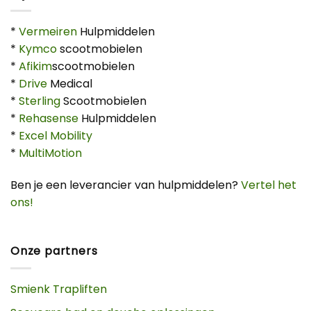
*
Vermeiren
Hulpmiddelen
*
Kymco
scootmobielen
*
Afikim
scootmobielen
*
Drive
Medical
*
Sterling
Scootmobielen
*
Rehasense
Hulpmiddelen
*
Excel Mobility
*
MultiMotion
Ben je een leverancier van hulpmiddelen?
Vertel het
ons!
Onze partners
Smienk Trapliften