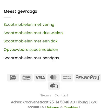
Meest gevraagd
Scootmobielen met vering
Scootmobielen met drie wielen
Scootmobielen met een dak
Opvouwbare scootmobielen
Scootmobielen met handgas
IDeal
Bancontact
Visa
MasterCard
Bank
Afte
Transfer
Credit
Card
Nieuws
Contact
Adres: Kraaivenstraat 25-14 5048 AB Tilburg | KvK:
90218949 |
Privacy
&
Cookies
|