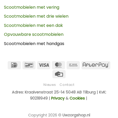
Scootmobielen met vering
Scootmobielen met drie wielen
Scootmobielen met een dak
Opvouwbare scootmobielen
Scootmobielen met handgas
IDeal
Bancontact
Visa
MasterCard
Bank
Afte
Transfer
Credit
Card
Nieuws
Contact
Adres: Kraaivenstraat 25-14 5048 AB Tilburg | KvK:
90218949 |
Privacy
&
Cookies
|
Copyright 2026 ©
Uwzorgshop.nl