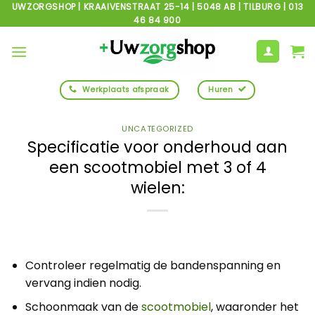
Ga
UWZORGSHOP | KRAAIVENSTRAAT 25-14 | 5048 AB | TILBURG | 013
46 84 900
naar
inhoud
Werkplaats afspraak
Huren
UNCATEGORIZED
Specificatie voor onderhoud aan
een scootmobiel met 3 of 4
wielen:
Controleer regelmatig de bandenspanning en
vervang indien nodig.
Schoonmaak van de
scootmobiel
, waaronder het