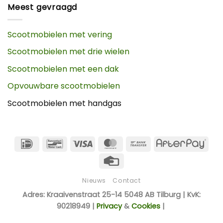
Meest gevraagd
Scootmobielen met vering
Scootmobielen met drie wielen
Scootmobielen met een dak
Opvouwbare scootmobielen
Scootmobielen met handgas
IDeal
Bancontact
Visa
MasterCard
Bank
Afte
Transfer
Credit
Card
Nieuws
Contact
Adres: Kraaivenstraat 25-14 5048 AB Tilburg | KvK:
90218949 |
Privacy
&
Cookies
|