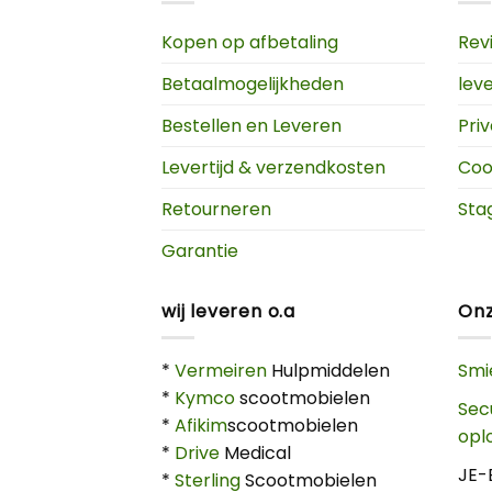
Kopen op afbetaling
Rev
Betaalmogelijkheden
lev
Bestellen en Leveren
Pri
Levertijd & verzendkosten
Coo
Retourneren
Sta
Garantie
wij leveren o.a
Onz
*
Vermeiren
Hulpmiddelen
Smi
*
Kymco
scootmobielen
Sec
*
Afikim
scootmobielen
opl
*
Drive
Medical
JE-
*
Sterling
Scootmobielen