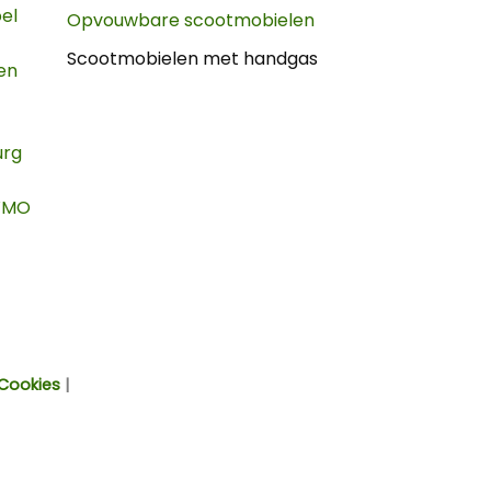
oel
Opvouwbare scootmobielen
Scootmobielen met handgas
en
urg
WMO
Credit
Card
Cookies
|