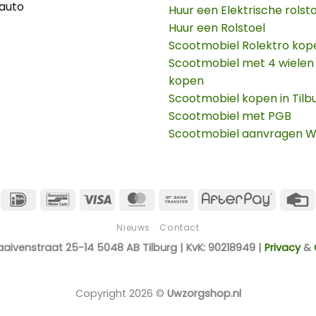
auto
Huur een Elektrische rolst
Huur een Rolstoel
Scootmobiel Rolektro kop
Scootmobiel met 4 wielen
kopen
Scootmobiel kopen in Tilb
Scootmobiel met PGB
Scootmobiel aanvragen 
IDeal
Bancontact
Visa
MasterCard
Bank
AfterPay
Transfer
Nieuws
Contact
aaivenstraat 25-14 5048 AB Tilburg | KvK: 90218949 |
Privacy
&
Copyright 2026 ©
Uwzorgshop.nl