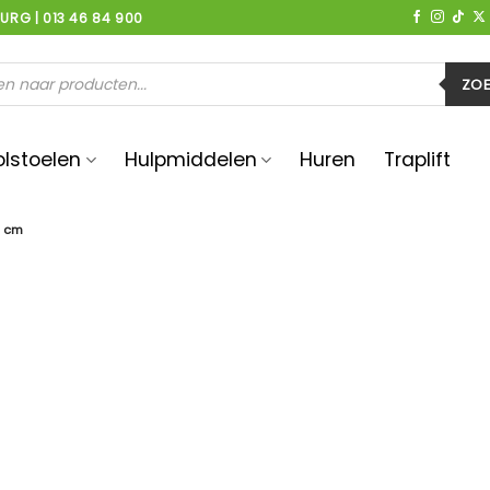
BURG | 013 46 84 900
en
ZO
olstoelen
Hulpmiddelen
Huren
Traplift
5 cm