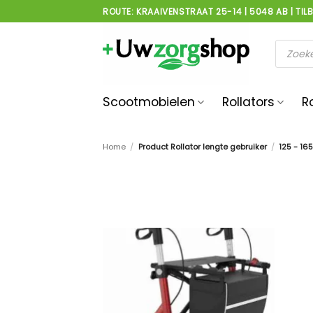
Ga
ROUTE: KRAAIVENSTRAAT 25-14 | 5048 AB | TIL
naar
inhoud
Product
zoeken
Scootmobielen
Rollators
R
Home
/
Product Rollator lengte gebruiker
/
125 - 16