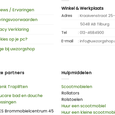
Winkel & Werkplaats
iews / Ervaringen
Adres
: Kraaivenstraat 25-
eringsvoorwaarden
5048 AB Tilburg
vacy Verklaring
Tel
: 013-4684900
kies op je pc?
E-mail
: info@uwzorgshop.
ge bij uwzorgshop
e partners
Hulpmiddelen
enk Trapliften
Scootmobielen
Rollators
ucare bad en douche
Rolstoelen
ossingen
Huur een scootmobiel
ES Brommobielcentrum 45
Huur een kleine scootmobi