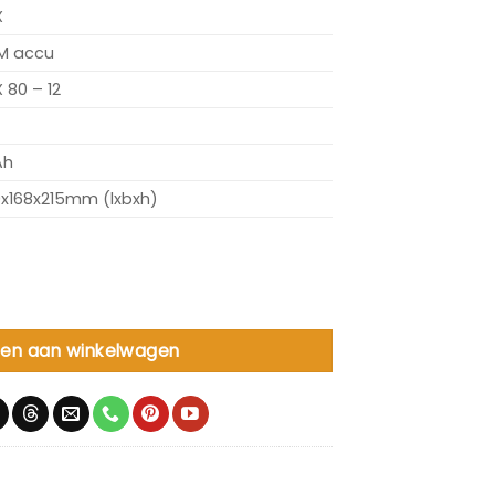
X
M accu
 80 – 12
Ah
x168x215mm (lxbxh)
cpx aantal
en aan winkelwagen