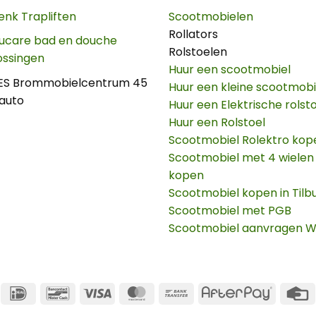
enk Trapliften
Scootmobielen
Rollators
ucare bad en douche
Rolstoelen
ossingen
Huur een scootmobiel
ES Brommobielcentrum 45
Huur een kleine scootmobi
auto
Huur een Elektrische rolst
Huur een Rolstoel
Scootmobiel Rolektro kop
Scootmobiel met 4 wielen
kopen
Scootmobiel kopen in Tilb
Scootmobiel met PGB
Scootmobiel aanvragen 
IDeal
Bancontact
Visa
MasterCard
Bank
AfterPay
Transfer