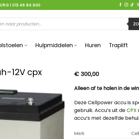
BURG | 013 46 84 900
en
ZO
olstoelen
Hulpmiddelen
Huren
Traplift
h-12V cpx
€
300,00
Alleen af te halen in de win
Deze Cellpower accu is sp
gebruik. Accu’s uit de
CPX
s
accu’s met dezelfde behuiz
Merk
Cel