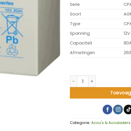
Serie
CP
Soort
AG
Type
CPX
Spanning
12V
Capaciteit
80
Afmetingen
260
Scootmobiel Accu 80ah-12V 
Toevoeg
Categorie:
Accu's & Acculaders