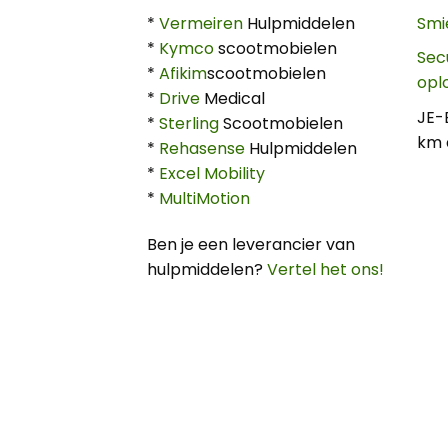
*
Vermeiren
Hulpmiddelen
Smi
*
Kymco
scootmobielen
Sec
*
Afikim
scootmobielen
opl
*
Drive
Medical
JE-
*
Sterling
Scootmobielen
km 
*
Rehasense
Hulpmiddelen
*
Excel Mobility
*
MultiMotion
Ben je een leverancier van
hulpmiddelen?
Vertel het ons!