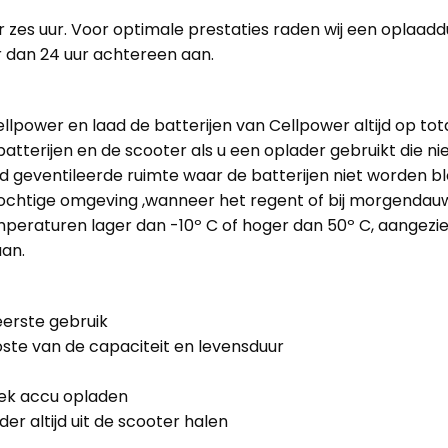
es uur. Voor optimale prestaties raden wij een oplaadduu
 dan 24 uur achtereen aan.
llpower en laad de batterijen van Cellpower altijd op totd
atterijen en de scooter als u een oplader gebruikt die nie
ed geventileerde ruimte waar de batterijen niet worden bl
 vochtige omgeving ,wanneer het regent of bij morgendau
temperaturen lager dan -10º C of hoger dan 50º C, aangezi
an.
eerste gebruik
oste van de capaciteit en levensduur
 week accu opladen
er altijd uit de scooter halen