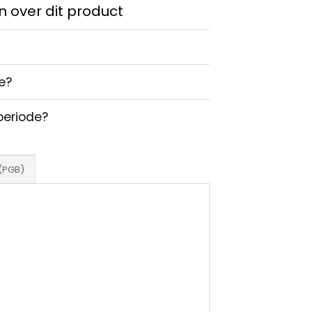
 over dit product
e?
periode?
(PGB)