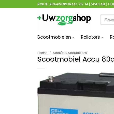
Ga
ROUTE: KRAAIVENSTRAAT 25-14 | 5048 AB | TIL
naar
inhoud
Product
zoeken
Scootmobielen
Rollators
R
Home
/
Accu's & Acculaders
Scootmobiel Accu 80a