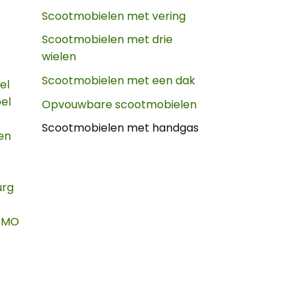
Scootmobielen met vering
Scootmobielen met drie
wielen
Scootmobielen met een dak
el
oel
Opvouwbare scootmobielen
Scootmobielen met handgas
en
urg
WMO
Credit
Card