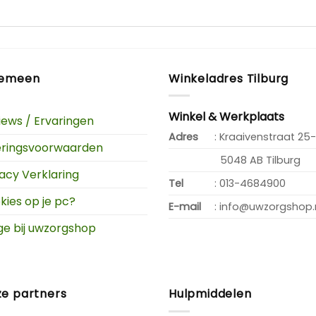
gemeen
Winkeladres Tilburg
Winkel & Werkplaats
iews / Ervaringen
Adres
: Kraaivenstraat 25-
eringsvoorwaarden
5048 AB Tilburg
vacy Verklaring
Tel
: 013-4684900
kies op je pc?
E-mail
: info@uwzorgshop.
ge bij uwzorgshop
e partners
Hulpmiddelen