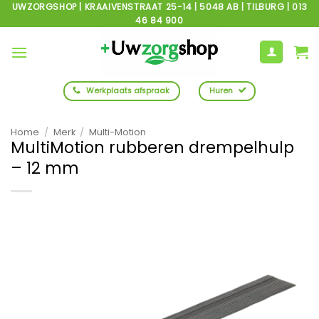
Ga
UWZORGSHOP | KRAAIVENSTRAAT 25-14 | 5048 AB | TILBURG | 013
46 84 900
naar
inhoud
Werkplaats afspraak
Huren
Home
/
Merk
/
Multi-Motion
MultiMotion rubberen drempelhulp
– 12 mm