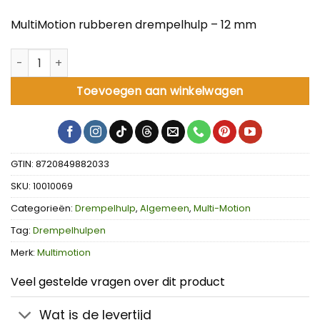
MultiMotion rubberen drempelhulp – 12 mm
MultiMotion rubberen drempelhulp - 12 mm aantal
Toevoegen aan winkelwagen
GTIN: 8720849882033
SKU:
10010069
Categorieën:
Drempelhulp
,
Algemeen
,
Multi-Motion
Tag:
Drempelhulpen
Merk:
Multimotion
Veel gestelde vragen over dit product
Wat is de levertijd