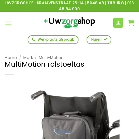
Ga
UWZORGSHOP | KRAAIVENSTRAAT 25-14 | 5048 AB | TILBURG | 013
46 84 900
naar
inhoud
Werkplaats afspraak
Huren
Home
/
Merk
/
Multi-Motion
MultiMotion rolstoeltas