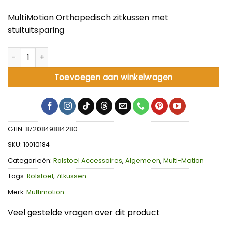
MultiMotion Orthopedisch zitkussen met
stuituitsparing
MultiMotion Orthopedisch zitkussen met stuituitsparing aan
Toevoegen aan winkelwagen
GTIN: 8720849884280
SKU:
10010184
Categorieën:
Rolstoel Accessoires
,
Algemeen
,
Multi-Motion
Tags:
Rolstoel
,
Zitkussen
Merk:
Multimotion
Veel gestelde vragen over dit product