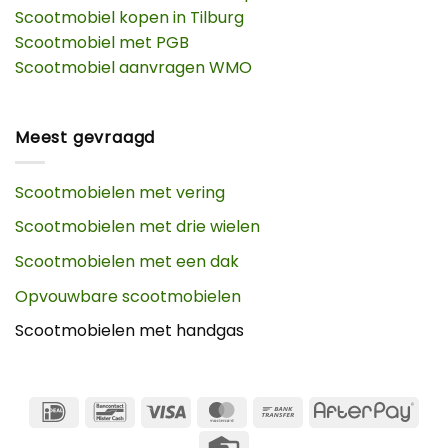
Scootmobiel kopen in Tilburg
Scootmobiel met PGB
Scootmobiel aanvragen WMO
Meest gevraagd
Scootmobielen met vering
Scootmobielen met drie wielen
Scootmobielen met een dak
Opvouwbare scootmobielen
Scootmobielen met handgas
IDeal
Bancontact
Visa
MasterCard
Bank
Afte
Transfer
Credit