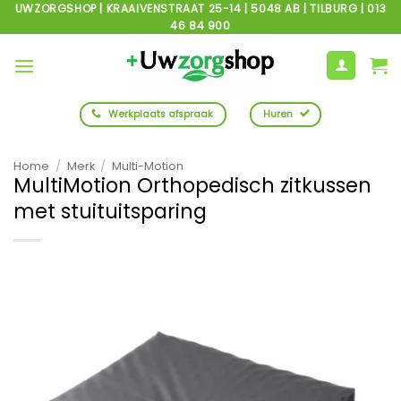
Ga
UWZORGSHOP | KRAAIVENSTRAAT 25-14 | 5048 AB | TILBURG | 013
46 84 900
naar
inhoud
Werkplaats afspraak
Huren
Home
/
Merk
/
Multi-Motion
MultiMotion Orthopedisch zitkussen
met stuituitsparing