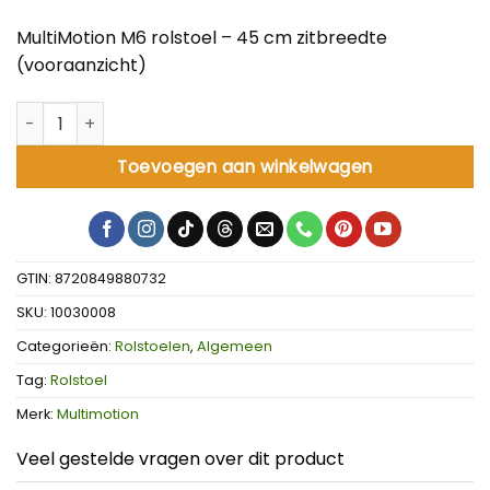
MultiMotion M6 rolstoel – 45 cm zitbreedte
(vooraanzicht)
MultiMotion M6 rolstoel - 45 cm zitbreedte aantal
Toevoegen aan winkelwagen
GTIN: 8720849880732
SKU:
10030008
Categorieën:
Rolstoelen
,
Algemeen
Tag:
Rolstoel
Merk:
Multimotion
Veel gestelde vragen over dit product