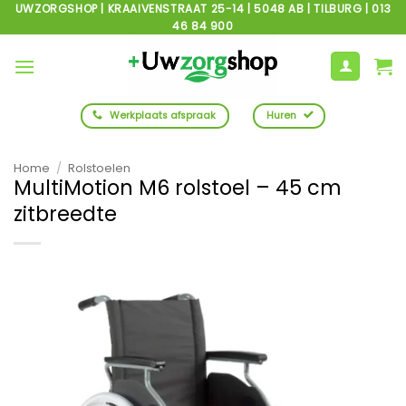
Ga
UWZORGSHOP | KRAAIVENSTRAAT 25-14 | 5048 AB | TILBURG | 013
46 84 900
naar
inhoud
Werkplaats afspraak
Huren
Home
/
Rolstoelen
MultiMotion M6 rolstoel – 45 cm
zitbreedte