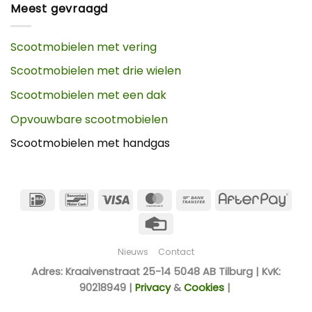
Meest gevraagd
Scootmobielen met vering
Scootmobielen met drie wielen
Scootmobielen met een dak
Opvouwbare scootmobielen
Scootmobielen met handgas
IDeal
Bancontact
Visa
MasterCard
Bank
Afte
Transfer
Credit
Card
Nieuws
Contact
Adres: Kraaivenstraat 25-14 5048 AB Tilburg | KvK:
90218949 |
Privacy
&
Cookies
|