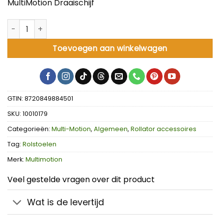
MultiMotion Draaischijf
MultiMotion Draaischijf aantal
Toevoegen aan winkelwagen
GTIN: 8720849884501
SKU:
10010179
Categorieën:
Multi-Motion
,
Algemeen
,
Rollator accessoires
Tag:
Rolstoelen
Merk:
Multimotion
Veel gestelde vragen over dit product
Wat is de levertijd