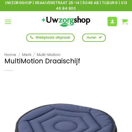
Ga
UWZORGSHOP | KRAAIVENSTRAAT 25-14 | 5048 AB | TILBURG | 013
46 84 900
naar
inhoud
Werkplaats afspraak
Huren
Home
/
Merk
/
Multi-Motion
MultiMotion Draaischijf