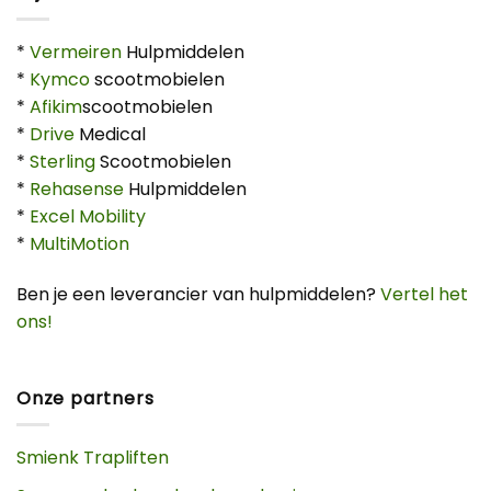
*
Vermeiren
Hulpmiddelen
*
Kymco
scootmobielen
*
Afikim
scootmobielen
*
Drive
Medical
*
Sterling
Scootmobielen
*
Rehasense
Hulpmiddelen
*
Excel Mobility
*
MultiMotion
Ben je een leverancier van hulpmiddelen?
Vertel het
ons!
Onze partners
Smienk Trapliften