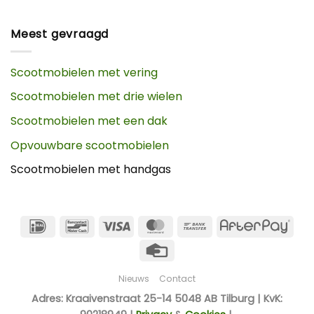
Meest gevraagd
Scootmobielen met vering
Scootmobielen met drie wielen
Scootmobielen met een dak
Opvouwbare scootmobielen
Scootmobielen met handgas
IDeal
Bancontact
Visa
MasterCard
Bank
Afte
Transfer
Credit
Card
Nieuws
Contact
Adres: Kraaivenstraat 25-14 5048 AB Tilburg | KvK: