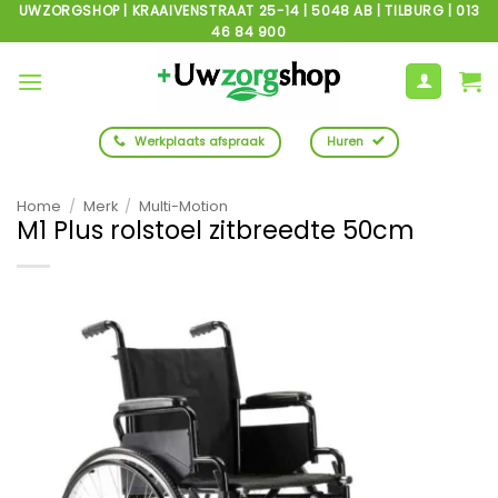
Ga
UWZORGSHOP | KRAAIVENSTRAAT 25-14 | 5048 AB | TILBURG | 013
46 84 900
naar
inhoud
Werkplaats afspraak
Huren
Home
/
Merk
/
Multi-Motion
M1 Plus rolstoel zitbreedte 50cm