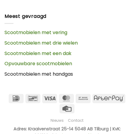
Meest gevraagd
Scootmobielen met vering
Scootmobielen met drie wielen
Scootmobielen met een dak
Opvouwbare scootmobielen
Scootmobielen met handgas
IDeal
Bancontact
Visa
MasterCard
Bank
Afte
Transfer
Credit
Card
Nieuws
Contact
Adres: Kraaivenstraat 25-14 5048 AB Tilburg | KvK: