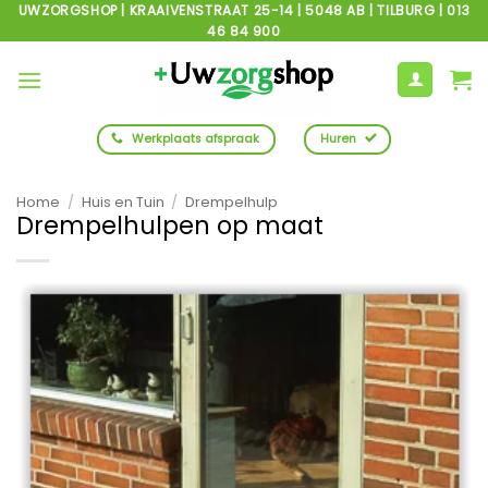
Ga
UWZORGSHOP | KRAAIVENSTRAAT 25-14 | 5048 AB | TILBURG | 013
46 84 900
naar
inhoud
Werkplaats afspraak
Huren
Home
/
Huis en Tuin
/
Drempelhulp
Drempelhulpen op maat