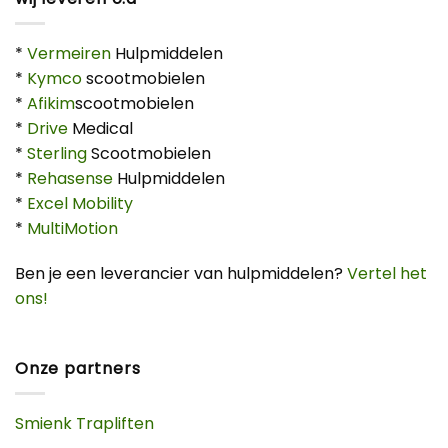
*
Vermeiren
Hulpmiddelen
*
Kymco
scootmobielen
*
Afikim
scootmobielen
*
Drive
Medical
*
Sterling
Scootmobielen
*
Rehasense
Hulpmiddelen
*
Excel Mobility
*
MultiMotion
Ben je een leverancier van hulpmiddelen?
Vertel het
ons!
Onze partners
Smienk Trapliften