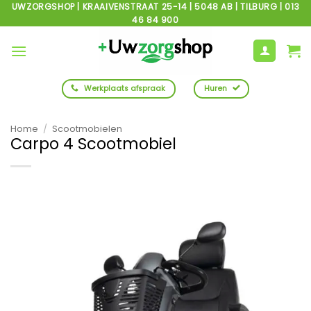
Ga
UWZORGSHOP | KRAAIVENSTRAAT 25-14 | 5048 AB | TILBURG | 013
46 84 900
naar
inhoud
Werkplaats afspraak
Huren
Home
/
Scootmobielen
Carpo 4 Scootmobiel