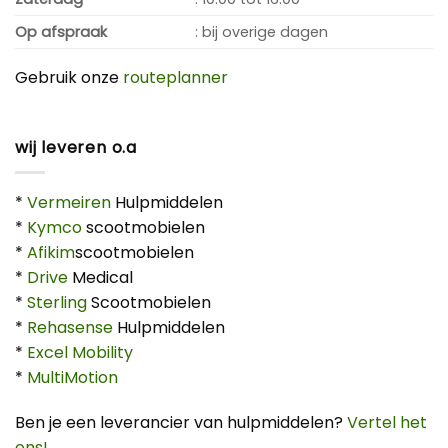
Op afspraak
: bij overige dagen
Gebruik onze
routeplanner
wij leveren o.a
*
Vermeiren
Hulpmiddelen
*
Kymco
scootmobielen
*
Afikim
scootmobielen
*
Drive
Medical
*
Sterling
Scootmobielen
*
Rehasense
Hulpmiddelen
*
Excel Mobility
*
MultiMotion
Ben je een leverancier van hulpmiddelen?
Vertel het
ons!