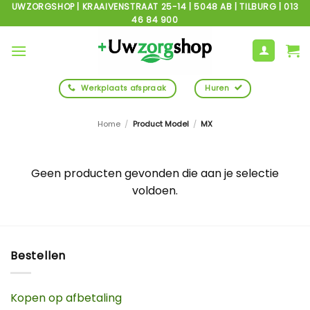
Ga
UWZORGSHOP | KRAAIVENSTRAAT 25-14 | 5048 AB | TILBURG | 013
46 84 900
naar
inhoud
Werkplaats afspraak
Huren
Home
/
Product Model
/
MX
Geen producten gevonden die aan je selectie
voldoen.
Bestellen
Kopen op afbetaling