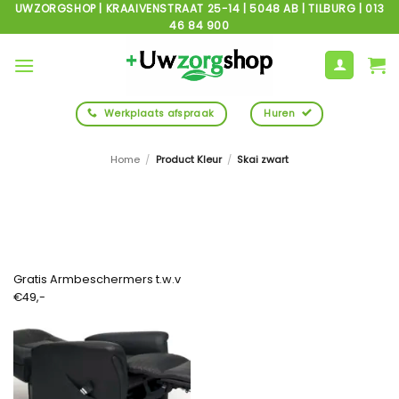
Ga
UWZORGSHOP | KRAAIVENSTRAAT 25-14 | 5048 AB | TILBURG | 013
46 84 900
naar
inhoud
Werkplaats afspraak
Huren
Home
/
Product Kleur
/
Skai zwart
Gratis Armbeschermers t.w.v
€49,-