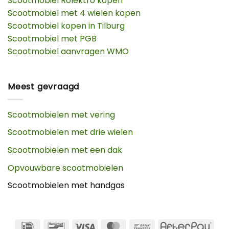
Scootmobiel Rolektro kopen
Scootmobiel met 4 wielen kopen
Scootmobiel kopen in Tilburg
Scootmobiel met PGB
Scootmobiel aanvragen WMO
Meest gevraagd
Scootmobielen met vering
Scootmobielen met drie wielen
Scootmobielen met een dak
Opvouwbare scootmobielen
Scootmobielen met handgas
IDeal
Bancontact
Visa
MasterCard
Bank
Afte