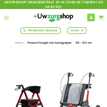
Ga
UWZORGSHOP | KRAAIVENSTRAAT 25-14 | 5048 AB | TILBURG | 013
46 84 900
naar
inhoud
Werkplaats afspraak
Huren
Home
/
Product Hoogte van handgrepen
/
83 - 102 cm