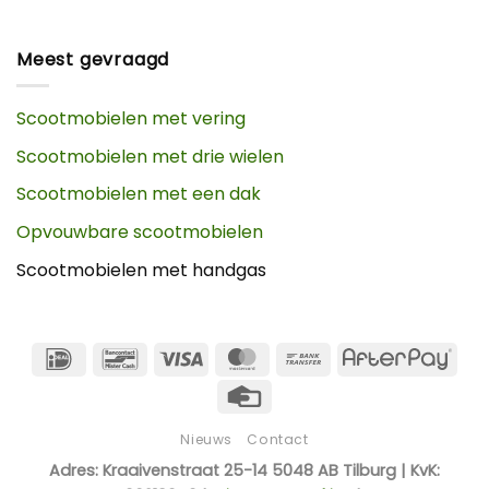
Meest gevraagd
Scootmobielen met vering
Scootmobielen met drie wielen
Scootmobielen met een dak
Opvouwbare scootmobielen
Scootmobielen met handgas
IDeal
Bancontact
Visa
MasterCard
Bank
Afte
Transfer
Credit
Card
Nieuws
Contact
Adres: Kraaivenstraat 25-14 5048 AB Tilburg | KvK: