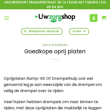
Ga
UWZORGSHOP | KRAAIVENSTRAAT 25-14 | 5048 AB | TILBURG | 013
46 84 900
naar
inhoud
Werkplaats afspraak
Huren
UNCATEGORIZED
Goedkope oprij platen
Oprijplaten Ramp-Kit Of Drempelhulp ook wel
genoemd leg je aan weerszijde van de drempel om
veilig de drempel over te rijden.
Veel huizen hebben drempels om naar binnen te
rijden, met deze oprijplaten die makkelijk te leggen