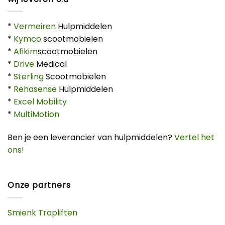
*
Vermeiren
Hulpmiddelen
*
Kymco
scootmobielen
*
Afikim
scootmobielen
*
Drive
Medical
*
Sterling
Scootmobielen
*
Rehasense
Hulpmiddelen
*
Excel Mobility
*
MultiMotion
Ben je een leverancier van hulpmiddelen?
Vertel het
ons!
Onze partners
Smienk Trapliften