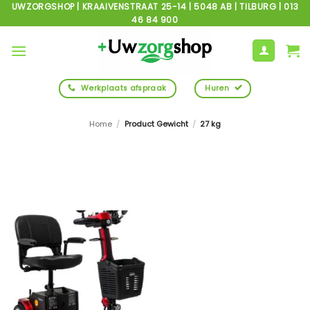
Ga
UWZORGSHOP | KRAAIVENSTRAAT 25-14 | 5048 AB | TILBURG | 013
46 84 900
naar
inhoud
Werkplaats afspraak
Huren
Home
/
Product Gewicht
/
27 kg