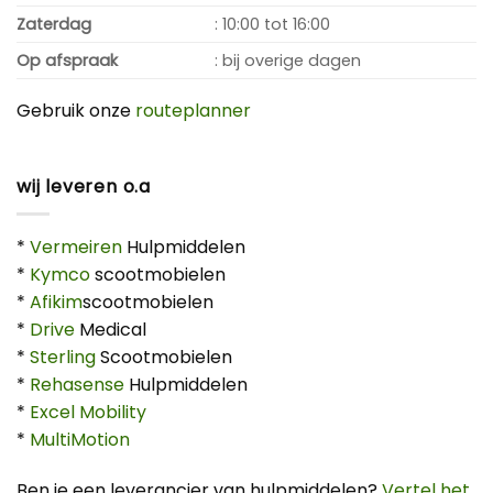
Zaterdag
: 10:00 tot 16:00
Op afspraak
: bij overige dagen
Gebruik onze
routeplanner
wij leveren o.a
*
Vermeiren
Hulpmiddelen
*
Kymco
scootmobielen
*
Afikim
scootmobielen
*
Drive
Medical
*
Sterling
Scootmobielen
*
Rehasense
Hulpmiddelen
*
Excel Mobility
*
MultiMotion
Ben je een leverancier van hulpmiddelen?
Vertel het