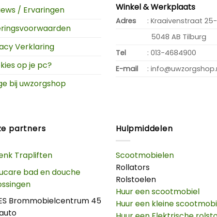
Winkel & Werkplaats
iews / Ervaringen
Adres
: Kraaivenstraat 25-
eringsvoorwaarden
5048 AB Tilburg
vacy Verklaring
Tel
: 013-4684900
kies op je pc?
E-mail
: info@uwzorgshop.
ge bij uwzorgshop
e partners
Hulpmiddelen
enk Trapliften
Scootmobielen
Rollators
ucare bad en douche
Rolstoelen
ossingen
Huur een scootmobiel
ES Brommobielcentrum 45
Huur een kleine scootmobi
auto
Huur een Elektrische rolst