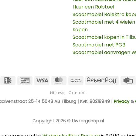
Huur een Rolstoel
Scootmobiel Rolektro kop
Scootmobiel met 4 wielen
kopen
Scootmobiel kopen in Tilb
Scootmobiel met PGB
Scootmobiel aanvragen 
IDeal
Bancontact
Visa
MasterCard
Bank
AfterPay
Transfer
Nieuws
Contact
aaivenstraat 25-14 5048 AB Tilburg | KvK: 90218949 |
Privacy
&
Copyright 2026 ©
Uwzorgshop.nl
uwzorgshop.nl bij
WebwinkelKeur Reviews
is 9.0/10 gebas