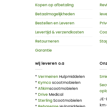
Kopen op afbetaling
Rev
Betaalmogelijkheden
lev
Bestellen en Leveren
Pri
Levertijd & verzendkosten
Coo
Retourneren
Sta
Garantie
wij leveren o.a
Onz
*
Vermeiren
Hulpmiddelen
Smi
*
Kymco
scootmobielen
Sec
*
Afikim
scootmobielen
opl
*
Drive
Medical
JE-
*
Sterling
Scootmobielen
km 
*
Rehasense
Hulpmiddelen