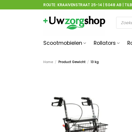
Ga
ROUTE: KRAAIVENSTRAAT 25-14 | 5048 AB | TIL
naar
inhoud
Product
zoeken
Scootmobielen
Rollators
R
Home
/
Product Gewicht
/
13 kg