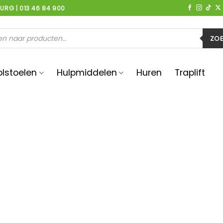
BURG | 013 46 84 900
en
ZO
olstoelen
Hulpmiddelen
Huren
Traplift