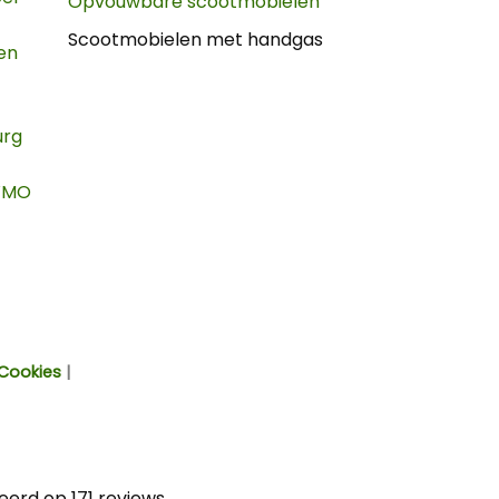
Opvouwbare scootmobielen
Scootmobielen met handgas
en
urg
WMO
Credit
Card
Cookies
|
eerd op 171 reviews.