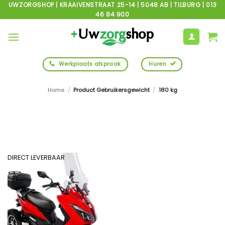
Ga
UWZORGSHOP | KRAAIVENSTRAAT 25-14 | 5048 AB | TILBURG | 013
46 84 900
naar
inhoud
Werkplaats afspraak
Huren
Home
/
Product Gebruikersgewicht
/
180 kg
DIRECT LEVERBAAR