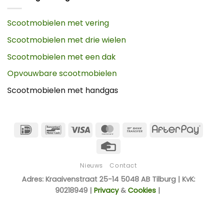
Scootmobielen met vering
Scootmobielen met drie wielen
Scootmobielen met een dak
Opvouwbare scootmobielen
Scootmobielen met handgas
IDeal
Bancontact
Visa
MasterCard
Bank
Afte
Transfer
Credit
Card
Nieuws
Contact
Adres: Kraaivenstraat 25-14 5048 AB Tilburg | KvK:
90218949 |
Privacy
&
Cookies
|