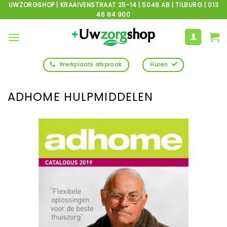
Ga
UWZORGSHOP | KRAAIVENSTRAAT 25-14 | 5048 AB | TILBURG | 013
46 84 900
naar
inhoud
Werkplaats afspraak
Huren
ADHOME HULPMIDDELEN